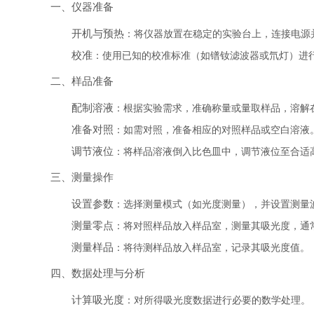
一、仪器准备
开机与预热
：将仪器放置在稳定的实验台上，连接电源并
校准
：使用已知的校准标准（如镨钕滤波器或氘灯）进
二、样品准备
配制溶液
：根据实验需求，准确称量或量取样品，溶解
准备对照
：如需对照，准备相应的对照样品或空白溶液
调节液位
：将样品溶液倒入比色皿中，调节液位至合适
三、测量操作
设置参数
：选择测量模式（如光度测量），并设置测量
测量零点
：将对照样品放入样品室，测量其吸光度，通
测量样品
：将待测样品放入样品室，记录其吸光度值。
四、数据处理与分析
计算吸光度
：对所得吸光度数据进行必要的数学处理。