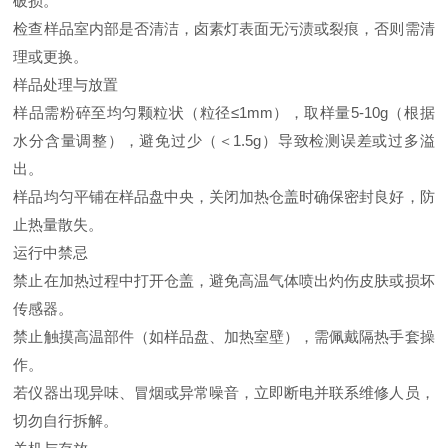
破损。
检查样品室内部是否清洁，卤素灯表面无污渍或裂痕，否则需清
理或更换。
样品处理与放置
样品需粉碎至均匀颗粒状（粒径≤1mm），取样量5-10g（根据
水分含量调整），避免过少（＜1.5g）导致检测误差或过多溢
出。
样品均匀平铺在样品盘中央，关闭加热仓盖时确保密封良好，防
止热量散失。
运行中禁忌
禁止在加热过程中打开仓盖，避免高温气体喷出灼伤皮肤或损坏
传感器。
禁止触摸高温部件（如样品盘、加热室壁），需佩戴隔热手套操
作。
若仪器出现异味、冒烟或异常噪音，立即断电并联系维修人员，
切勿自行拆解。