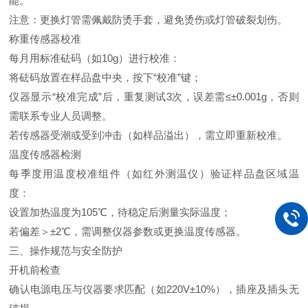
能。
注意：更换灯管需佩戴防烫手套，避免烫伤或灯管破裂划伤。
称重传感器校准
每月用标准砝码（如10g）进行校准：
将砝码放置在样品盘中央，按下“校准”键；
仪器显示“校准完成”后，重复测试3次，误差需≤±0.001g，否则
需联系专业人员调整。
若传感器受潮或受到冲击（如样品溢出），需立即重新校准。
温度传感器检测
每季度用温度校准组件（如红外测温仪）验证样品盘区域温
度：
设置加热温度为105℃，待稳定后测量实际温度；
若偏差＞±2℃，需调整仪器参数或更换温度传感器。
三、操作规范与安全防护
开机前检查
确认电源电压与仪器要求匹配（如220V±10%），插座及插头无