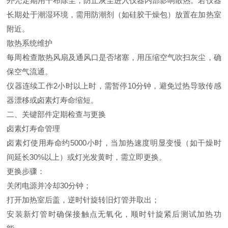
外壳定期用干布除尘，防止灰尘进入仪器内部影响散热。若仪器
长期处于潮湿环境，需用防潮剂（如硅胶干燥包）放置在加热室
附近。
散热系统维护
每周检查散热风扇及通风口是否堵塞，用压缩空气吹扫灰尘，确
保空气流通。
仪器连续工作2小时以上时，需暂停10分钟，避免过热导致传感
器漂移或卤素灯寿命缩短。
二、关键部件定期检查与更换
卤素灯寿命管理
卤素灯使用寿命约5000小时，当加热速度明显变慢（如干燥时
间延长30%以上）或灯光发黄时，需立即更换。
更换步骤：
关闭电源并冷却30分钟；
打开加热室后盖，逆时针旋转旧灯管并取出；
安装新灯管时确保接触点无氧化，顺时针旋紧后测试加热功