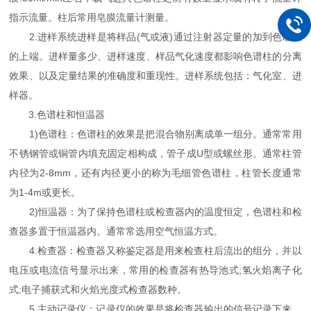
指示流量。柱后常用皂膜流量计测量。
2.进样系统进样是将样品(气或液)通过注射器定量的加到色谱柱
的上端。进样量多少、进样速度、样品气化速度都影响色谱柱的分离
效果、以及定量结果的准确度和重现性。进样系统包括：气化室、进
样器。
3.色谱柱和恒温器
1)色谱柱：色谱柱的效果是把混合物别离成单一组分。通常常用
不锈钢管或铜管内填充固定相构成，管子成U型或螺丝形。通常柱管
内径为2-8mm，还有内径更小的称为毛细管色谱柱，柱管长度通常
为1-4m或更长。
2)恒温器：为了保持色谱柱或检查器内的温度恒定，色谱柱和检
查器多置于恒温器内。通常常选用空气恒温方式。
4.检查器：检查器又称鉴定器是用来检查柱后流出的组分，并以
电压或电流信号显示出来，常用的检查器有热导池式;氢火焰离子化
式;电子捕获式和火焰光度式检查器数种。
5.主动记录仪：记录仪的效果是将检查器输出的信号记录下来，