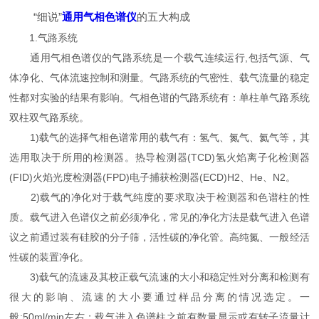
“细说”
通用气相色谱仪
的五大构成
1.气路系统
通用气相色谱仪的气路系统是一个载气连续运行,包括气源、气
体净化、气体流速控制和测量。气路系统的气密性、载气流量的稳定
性都对实验的结果有影响。气相色谱的气路系统有：单柱单气路系统
双柱双气路系统。
1)载气的选择气相色谱常用的载气有：氢气、氮气、氦气等，其
选用取决于所用的检测器。热导检测器(TCD)氢火焰离子化检测器
(FID)火焰光度检测器(FPD)电子捕获检测器(ECD)H2、He、N2。
2)载气的净化对于载气纯度的要求取决于检测器和色谱柱的性
质。载气进入色谱仪之前必须净化，常见的净化方法是载气进入色谱
议之前通过装有硅胶的分子筛，活性碳的净化管。高纯氮、一般经活
性碳的装置净化。
3)载气的流速及其校正载气流速的大小和稳定性对分离和检测有
很大的影响、流速的大小要通过样品分离的情况选定。一
般:50ml/min左右；载气进入色谱柱之前有数量显示或有转子流量计