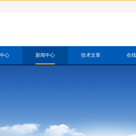
中心
新闻中心
技术文章
在