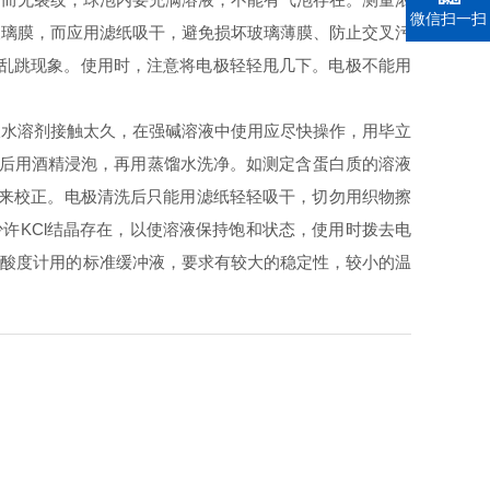
微信扫一扫
玻璃膜，而应用滤纸吸干，避免损坏玻璃薄膜、防止交叉污
字乱跳现象。使用时，注意将电极轻轻甩几下。电极不能用
水溶剂接触太久，在强碱溶液中使用应尽快操作，用毕立
₅，后用酒精浸泡，再用蒸馏水洗净。如测定含蛋白质的溶液
6分钟来校正。电极清洗后只能用滤纸轻轻吸干，切勿用织物擦
许KCl结晶存在，以使溶液保持饱和状态，使用时拨去电
。酸度计用的标准缓冲液，要求有较大的稳定性，较小的温