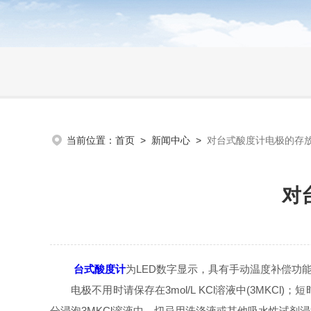
当前位置：
首页
>
新闻中心
>
对台式酸度计电极的存
对
台式酸度计
为LED数字显示，具有手动温度补偿功
电极不用时请保存在3mol/L KCl溶液中(3MKC
分浸泡3MKCl溶液中。切忌用洗涤液或其他吸水性试