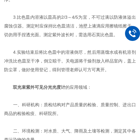
3.比色皿内溶液以皿高的2/3～4/5为宜，不可过满以防液体溢出
腐蚀仪器。测定时应保持比色皿清洁，池壁上液滴应用擦镜纸擦干，
切勿用手捏透光面。测定紫外波长时，需选用石英比色皿。
4.实验结束后将比色皿中的溶液倒尽，然后用蒸馏水或有机溶剂
冲洗比色皿至干净，倒立晾干。关电源将干燥剂放入样品室内，盖上
防尘罩，做好使用登记，得到管理老师认可方可离开。
双光束紫外可见分光光度计
的应用领域：
一、科研机构：质检结构对产品质量的检验、质量控制、进出口
商品的检验检疫、科研院所。
二、环境检测：对水质、大气、降雨及土壤等检测，测定其中各
类污染物的含量。