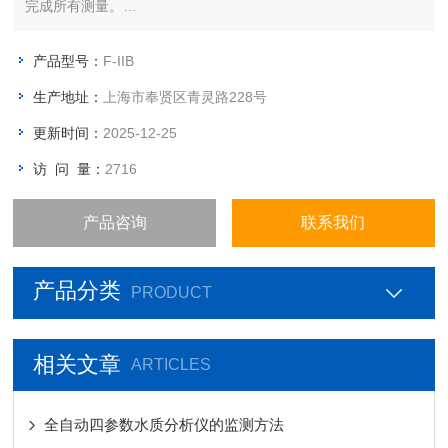
完成所有测量。
2、支持U盘储存，方便用户使用。
用户的测试数据可直接导出U盘，支持excel、txt图片格式，方便
产品型号：
F-IIB
用户直接在PC上编辑实验报告，极大的节省高校实验台空间，方
生产地址：
上海市奉贤区青灵路228号
便用户的使用。
3、丰富的扩展性能，方便客户使用
更新时间：
2025-12-25
仪器标配8GB储存器，可海量存储数据
访 问 量：
2716
产品咨询
联系我们
产品分类
PRODUCT
相关文章
ARTICLES
全自动四参数水质分析仪的监测方法