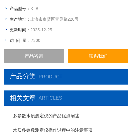
①采用CT光栅式分光光学结构，光纤维能量传递方式，波长精度
产品型号：
X-IB
高，杂散光极低，响应国标高精度测定（比色皿法），支持快速
生产地址：
上海市奉贤区青灵路228号
测试模式（试管法）。
更新时间：
2025-12-25
访 问 量：
7300
产品咨询
联系我们
产品分类
PRODUCT
相关文章
ARTICLES
多参数水质测定仪的产品优点阐述
水质多参数测定仪操作过程中的注意事项