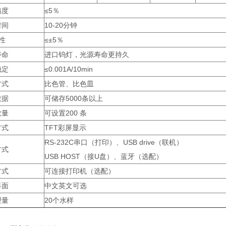
精度
≤5％
时间
10-20分钟
 性
≤±5％
寿命
进口钨灯，光源寿命更持久
稳定
≤0.001A/10min
方式
比色管、比色皿
数据
可储存5000条以上
数量
可设置200 条
方式
TFT彩屏显示
RS-232C串口（打印）、USB drive（联机）
方式
USB HOST（接U盘）、蓝牙（选配）
方式
可连接打印机（选配）
界面
中文英文可选
理量
20个水样