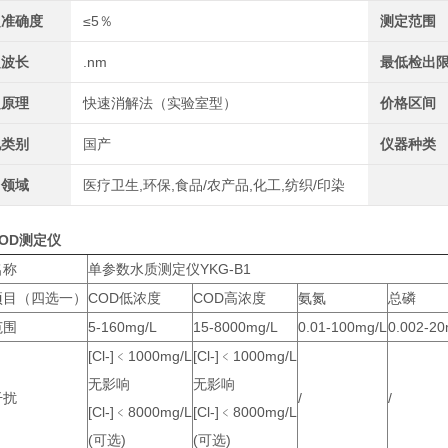
定准确度
≤5％
测定范围
定波长
.nm
最低检出
定原理
快速消解法（实验室型）
价格区间
地类别
国产
仪器种类
用领域
医疗卫生,环保,食品/农产品,化工,纺织/印染
OD测定仪
名称
单参数水质测定仪YKG-B1
项目（四选一）
COD低浓度
COD高浓度
氨氮
总磷
范围
5-160mg/L
15-8000mg/L
0.01-100mg/L
0.002-20
[Cl-]﹤1000mg/L
[Cl-]﹤1000mg/L
无影响
无影响
干扰
/
/
[Cl-]﹤8000mg/L
[Cl-]﹤8000mg/L
(可选)
(可选)