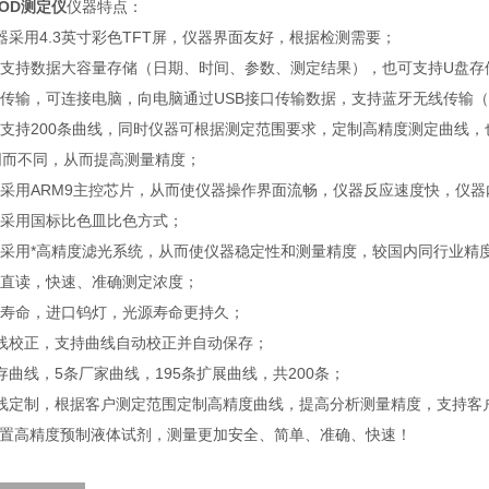
OD测定仪
仪器特点：
 仪器采用4.3英寸彩色TFT屏，仪器界面友好，根据检测需要；
仪器支持数据大容量存储（日期、时间、参数、测定结果），也可支持U盘存
据传输，可连接电脑，向电脑通过USB接口传输数据，支持蓝牙无线传输
仪器支持200条曲线，同时仪器可根据测定范围要求，定制高精度测定曲线
同而不同，从而提高测量精度；
器采用ARM9主控芯片，从而使仪器操作界面流畅，仪器反应速度快，仪器
器采用国标比色皿比色方式；
仪器采用*高精度滤光系统，从而使仪器稳定性和测量精度，较国内同行业精
度直读，快速、准确测定浓度；
源寿命，进口钨灯，光源寿命更持久；
曲线校正，支持曲线自动校正并自动保存；
内存曲线，5条厂家曲线，195条扩展曲线，共200条；
.曲线定制，根据客户测定范围定制高精度曲线，提高分析测量精度，支持
.配置高精度预制液体试剂，测量更加安全、简单、准确、快速！