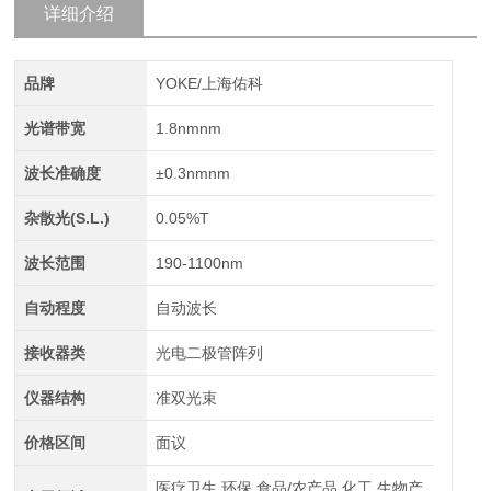
详细介绍
品牌
YOKE/上海佑科
光谱带宽
1.8nmnm
波长准确度
±0.3nmnm
杂散光(S.L.)
0.05%T
波长范围
190-1100nm
自动程度
自动波长
接收器类
光电二极管阵列
仪器结构
准双光束
价格区间
面议
医疗卫生,环保,食品/农产品,化工,生物产