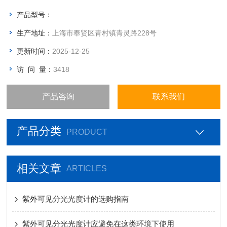
3.*的波长控制系统，使波长精度更高。改良的光学系统，使测试
产品型号：
更准确。
生产地址：
上海市奉贤区青村镇青灵路228号
4.采用进口的光电转换器，使仪器的灵敏度更高。
更新时间：
2025-12-25
访 问 量：
3418
产品咨询
联系我们
产品分类
PRODUCT
相关文章
ARTICLES
紫外可见分光光度计的选购指南
紫外可见分光光度计应避免在这类环境下使用