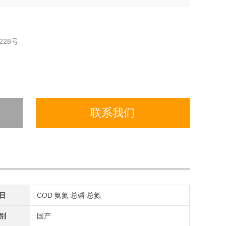
28号
联系我们
目
COD 氨氮 总磷 总氮
别
国产