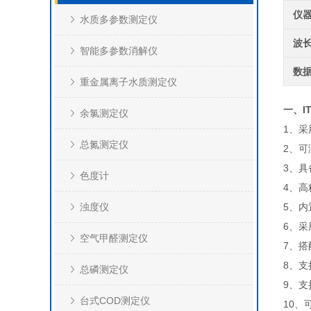
仪
水质多参数测定仪
波
智能多参数消解仪
数
重金属离子水质测定仪
一、I
余氯测定仪
1、采
总氮测定仪
2、
3、具
色度计
4、
浊度仪
5、
6、采
空气甲醛测定仪
7、搭
8、支
总磷测定仪
9、
台式COD测定仪
10、