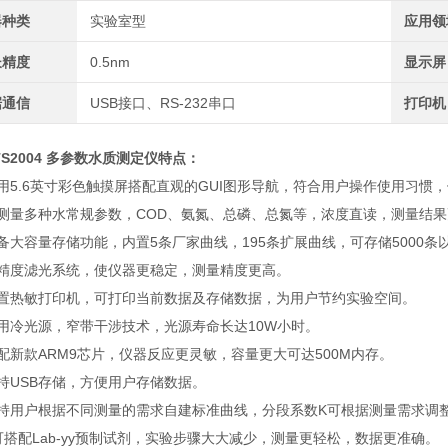
器种类
实验室型
应用领
长精度
0.5nm
显示屏
据通信
USB接口、RS-232串口
打印机
TS2004 多参数水质测定仪特点：
用5.6英寸彩色触摸屏搭配直观的GUI图形导航，符合用户操作使用习惯
可测量多种水常规参数，COD、氨氮、总磷、总氮等，浓度直读，测量结
备大容量存储功能，内置5条厂家曲线，195条扩展曲线，可存储5000
高精度滤光系统，使仪器更稳定，测量精度更高。
内置热敏打印机，可打印当前数据及存储数据，为用户节约实验空间。
用冷光源，窄带干涉技术，光源寿命长达10W小时。
配新款ARM9芯片，仪器反应更灵敏，容量更大可达500M内存。
持USB存储，方便用户存储数据。
支持用户根据不同测量的需求自建标准曲线，分段系数K可根据测量需求调
可搭配Lab-yy预制试剂，实验步骤大大减少，测量更轻松，数据更准确。