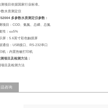
检测项目依据国家行业标准。
TS2004 多参数水质测定仪参数：
测项目：COD、氨氮、总磷、总氮
复性：≤±5%
示屏：5.6英寸彩色触摸屏
据通信：USB接口、RS-232串口
打印机：内置热敏打印机
检测项目及检测方法：
产品咨询