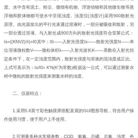
度。水中含有泥土、粉尘、微细有机物、浮游动物和其他微生物等悬
浮物和胶体物都可使水中呈现浊度。浊度仪(浊度计)采用900散射光
原理。由光源发出的平行光束通过溶液时，一部分被吸收和散射，另
一部分透过溶液。与入射光成900方向的散射光强度符合雷莱公式：
Is=((KNV2)/λ)×I0其中：I0——入射光强度Is——散射光强度N——单
位溶液微粒数V——微粒体积λ——入射光波长K——系数在入射光恒
定条件下，在一定浊度范围内，散射光强度与溶液的混浊度成正比。
上式可表示为：Is/I0= K′N(K′为常数)根据这一公式，可以通过测量水
样中微粒的散射光强度来测量水样的浊度。
二、仪器特点：
1.采用5.6英寸彩色触摸屏搭配直观的GUI图形导航，符合用户操
作使用习惯，便于用户上手使用。
2.可测量多种水常规参数，COD、氨氮、总磷、总氮、浊度、色