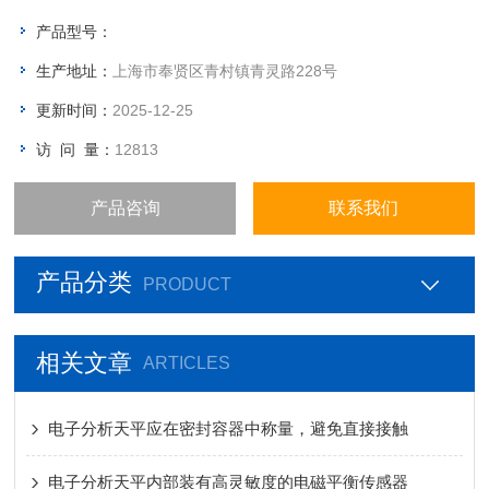
扰，视野清晰
产品型号：
4.内置RS232标准接口，可连接打印机、计算机等设备
生产地址：
上海市奉贤区青村镇青灵路228号
5.单位转换：克拉、盎司、克三种不同称量单位的转换
更新时间：
2025-12-25
访 问 量：
12813
产品咨询
联系我们
产品分类
PRODUCT
相关文章
ARTICLES
电子分析天平应在密封容器中称量，避免直接接触
电子分析天平内部装有高灵敏度的电磁平衡传感器